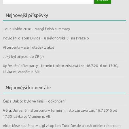
Nejnovější příspěvky
Tour Divide 2016 – Margl finish summary
Povídání o Tour Divide – u Bělohorské ul. na Praze 6
Afterparty – pár foteček z akce
Jaký byl příjezd do ČR(a)
Upřesnění afterparty – termín i místo zůstavá tzn. 16.7.2016 od 17:30,
Lávka ve Vraném n. Vlt.
Nejnovější komentáře
Čépa
:
Jak to bylo ve finiši – dokončení
Věra
:
Upřesnění afterparty – termín i místo zůstavá tzn. 16.7.2016 od
17:30, Lávka ve Vraném n. Vlt.
Alda
:
Mise splněna. Margl v top ten Tour Divide a s národním rekordem