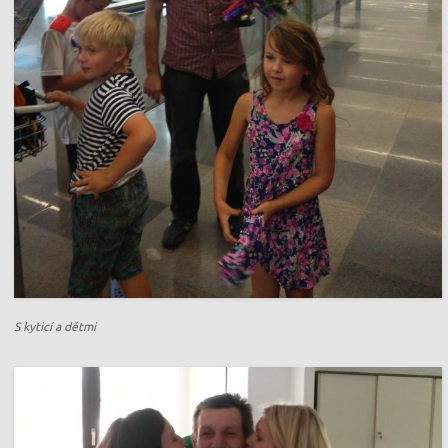
S kyticí a dětmi