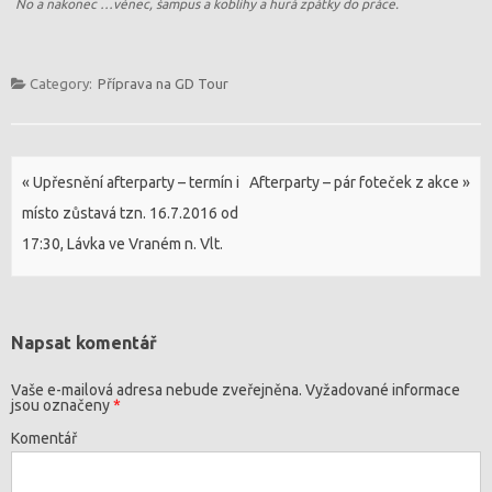
No a nakonec …věnec, šampus a koblihy a hurá zpátky do práce.
Category:
Příprava na GD Tour
Post navigation
«
Upřesnění afterparty – termín i
Afterparty – pár foteček z akce
»
místo zůstavá tzn. 16.7.2016 od
17:30, Lávka ve Vraném n. Vlt.
Napsat komentář
Vaše e-mailová adresa nebude zveřejněna.
Vyžadované informace
jsou označeny
*
Komentář