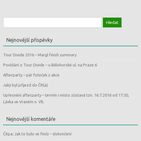
Vyhledávání
Nejnovější příspěvky
Tour Divide 2016 – Margl finish summary
Povídání o Tour Divide – u Bělohorské ul. na Praze 6
Afterparty – pár foteček z akce
Jaký byl příjezd do ČR(a)
Upřesnění afterparty – termín i místo zůstavá tzn. 16.7.2016 od 17:30,
Lávka ve Vraném n. Vlt.
Nejnovější komentáře
Čépa
:
Jak to bylo ve finiši – dokončení