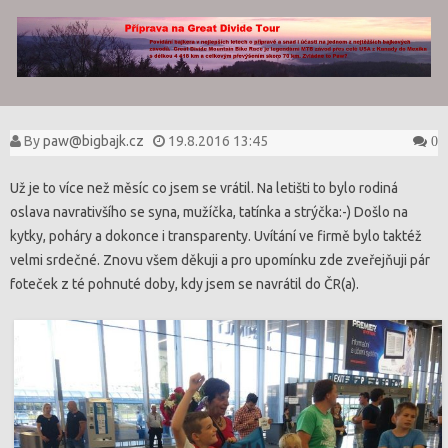
Skip to content
By
paw@bigbajk.cz
19.8.2016 13:45
0
Už je to více než měsíc co jsem se vrátil. Na letišti to bylo rodiná
oslava navrativšího se syna, mužíčka, tatínka a strýčka:-) Došlo na
kytky, poháry a dokonce i transparenty. Uvítání ve firmě bylo taktéž
velmi srdečné. Znovu všem děkuji a pro upomínku zde zveřejňuji pár
foteček z té pohnuté doby, kdy jsem se navrátil do ČR(a).