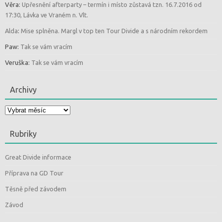
Věra
:
Upřesnění afterparty – termín i místo zůstavá tzn. 16.7.2016 od
17:30, Lávka ve Vraném n. Vlt.
Alda
:
Mise splněna. Margl v top ten Tour Divide a s národním rekordem
Paw
:
Tak se vám vracím
Veruška
:
Tak se vám vracím
Archivy
Archivy
Rubriky
Great Divide informace
Příprava na GD Tour
Těsně před závodem
Závod